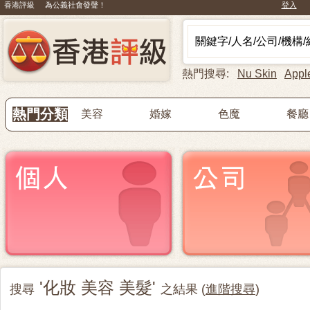
香港評級 為公義社會發聲！
登入
熱門搜尋:
Nu Skin
Appl
熱門分類
美容
婚嫁
色魔
餐廳
'化妝 美容 美髮'
搜尋
之結果 (
進階搜尋
)