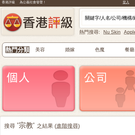
香港評級 為公義社會發聲！
登入
熱門搜尋:
Nu Skin
Appl
熱門分類
美容
婚嫁
色魔
餐廳
'宗教'
搜尋
之結果 (
進階搜尋
)