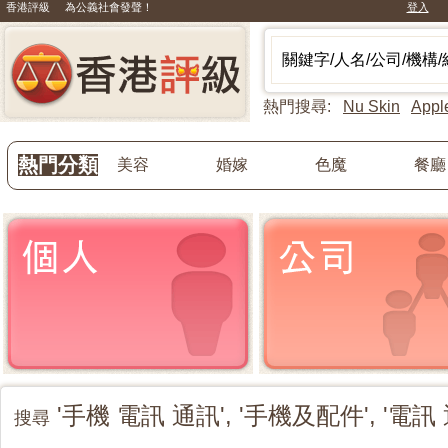
香港評級 為公義社會發聲！
登入
熱門搜尋:
Nu Skin
Appl
熱門分類
美容
婚嫁
色魔
餐廳
'手機 電訊 通訊', '手機及配件', '電
搜尋