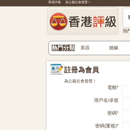
香港評級 為公義社會發聲！
熱
熱門分類
美容
婚嫁
註冊為會員
為公義社會發聲！
電郵*
用戶名/卓號
密碼*
密碼(重複)*