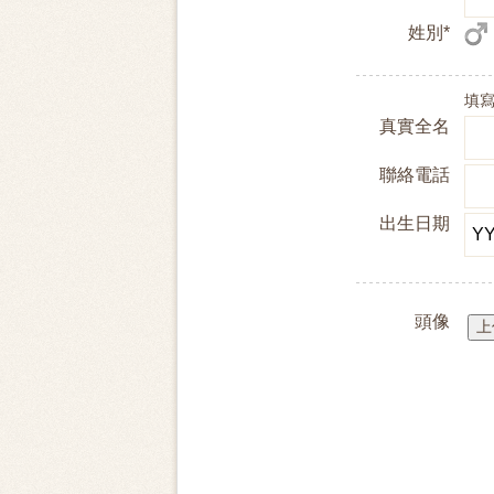
姓別*
填
真實全名
聯絡電話
出生日期
頭像